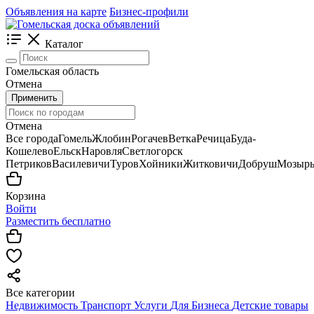
Объявления на карте
Бизнес-профили
Каталог
Гомельская область
Отмена
Применить
Отмена
Все города
Гомель
Жлобин
Рогачев
Ветка
Речица
Буда-
Кошелево
Ельск
Наровля
Светлогорск
Петриков
Василевичи
Туров
Хойники
Житковичи
Добруш
Мозыр
Корзина
Войти
Разместить бесплатно
Все категории
Недвижимость
Транспорт
Услуги
Для Бизнеса
Детские товары