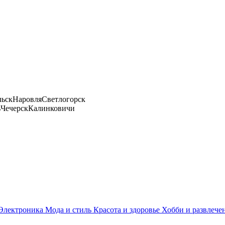
льск
Наровля
Светлогорск
ь
Чечерск
Калинковичи
Электроника
Мода и стиль
Красота и здоровье
Хобби и развлече