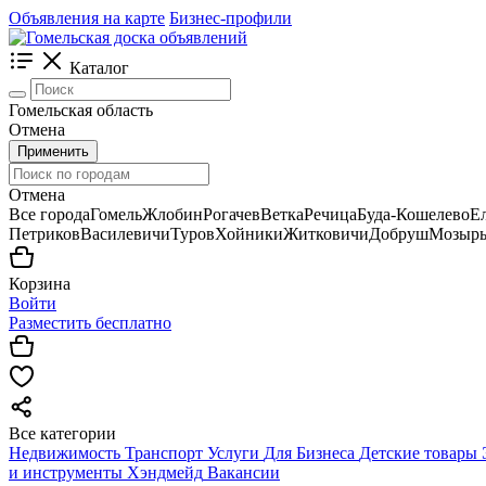
Объявления на карте
Бизнес-профили
Каталог
Гомельская область
Отмена
Применить
Отмена
Все города
Гомель
Жлобин
Рогачев
Ветка
Речица
Буда-Кошелево
Е
Петриков
Василевичи
Туров
Хойники
Житковичи
Добруш
Мозыр
Корзина
Войти
Разместить бесплатно
Все категории
Недвижимость
Транспорт
Услуги
Для Бизнеса
Детские товары
и инструменты
Хэндмейд
Вакансии