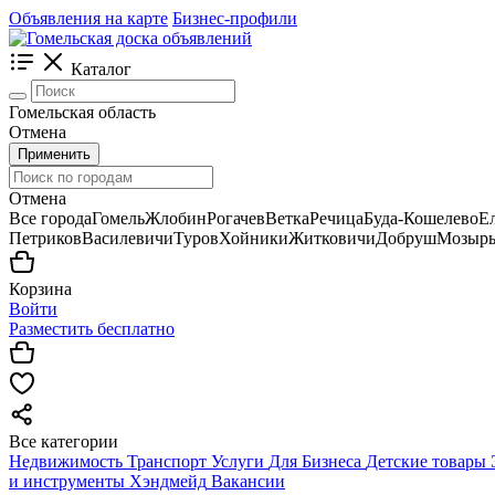
Объявления на карте
Бизнес-профили
Каталог
Гомельская область
Отмена
Применить
Отмена
Все города
Гомель
Жлобин
Рогачев
Ветка
Речица
Буда-Кошелево
Е
Петриков
Василевичи
Туров
Хойники
Житковичи
Добруш
Мозыр
Корзина
Войти
Разместить бесплатно
Все категории
Недвижимость
Транспорт
Услуги
Для Бизнеса
Детские товары
и инструменты
Хэндмейд
Вакансии