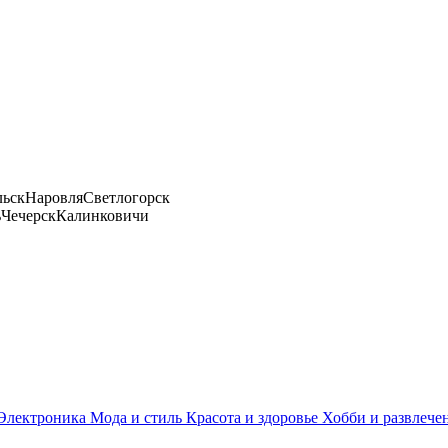
льск
Наровля
Светлогорск
ь
Чечерск
Калинковичи
Электроника
Мода и стиль
Красота и здоровье
Хобби и развлече