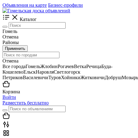
Объявления на карте
Бизнес-профили
Каталог
Гомель
Отмена
Районы
Применить
Отмена
Все города
Гомель
Жлобин
Рогачев
Ветка
Речица
Буда-
Кошелево
Ельск
Наровля
Светлогорск
Петриков
Василевичи
Туров
Хойники
Житковичи
Добруш
Мозыр
Корзина
Войти
Разместить бесплатно