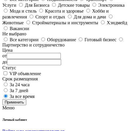
Услуги
Для Бизнеса
Детские товары
Электроника
Мода и стиль
Красота и здоровье
Хобби и
развлечения
Спорт и отдых
Для дома и дачи
Животные
Стройматериалы и инструменты
Хэндмейд
Вакансии
Не выбрано
Все категории
Оборудование
Готовый бизнес
Партнерство и сотрудничество
Цена
от
до
Статус
VIP объявление
Срок размещения
За 24 часа
За 7 дней
За все время
Применить
Меню
Личный кабинет