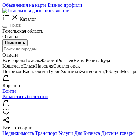
Объявления на карте
Бизнес-профили
Каталог
Гомельская область
Отмена
Применить
Отмена
Все города
Гомель
Жлобин
Рогачев
Ветка
Речица
Буда-
Кошелево
Ельск
Наровля
Светлогорск
Петриков
Василевичи
Туров
Хойники
Житковичи
Добруш
Мозыр
Корзина
Войти
Разместить бесплатно
Все категории
Недвижимость
Транспорт
Услуги
Для Бизнеса
Детские товары