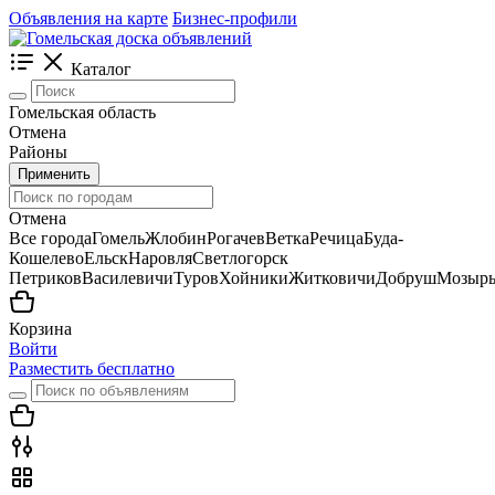
Объявления на карте
Бизнес-профили
Каталог
Гомельская область
Отмена
Районы
Применить
Отмена
Все города
Гомель
Жлобин
Рогачев
Ветка
Речица
Буда-
Кошелево
Ельск
Наровля
Светлогорск
Петриков
Василевичи
Туров
Хойники
Житковичи
Добруш
Мозыр
Корзина
Войти
Разместить бесплатно