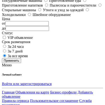
Посудомоечные машины
Приготовление еды
Приготовление напитков
Пылесосы и пароочистители
Стиральные машины
Утюги и уход за одеждой
Холодильники
Швейное оборудование
Цена
от
до
Статус
VIP объявление
Срок размещения
За 24 часа
За 7 дней
За все время
Применить
Меню
Личный кабинет
Войти или зарегистрироваться
Главная
Объявления на карте
Бизнес-профили
Добавить
объявление
Правила сервиса
Пользовательское соглашение
Служба
поддержки