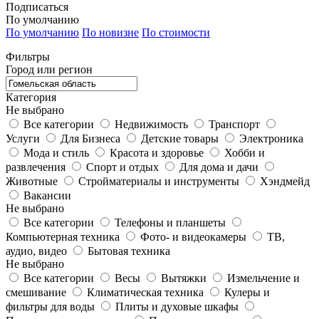
Подписаться
По умолчанию
По умолчанию
По новизне
По стоимости
Фильтры
Город или регион
Категория
Не выбрано
Все категории
Недвижимость
Транспорт
Услуги
Для Бизнеса
Детские товары
Электроника
Мода и стиль
Красота и здоровье
Хобби и
развлечения
Спорт и отдых
Для дома и дачи
Животные
Стройматериалы и инструменты
Хэндмейд
Вакансии
Не выбрано
Все категории
Телефоны и планшеты
Компьютерная техника
Фото- и видеокамеры
ТВ,
аудио, видео
Бытовая техника
Не выбрано
Все категории
Весы
Вытяжки
Измельчение и
смешивание
Климатическая техника
Кулеры и
фильтры для воды
Плиты и духовые шкафы