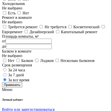
Холодильник
Не выбрано
Есть
Нет
Ремонт в комнате
Не выбрано
Требуется ремонт
Не требуется
Косметический
Евроремонт
Дизайнерский
Капитальный ремонт
Площадь комнаты, м²
от
до
Балкон в комнате
Не выбрано
Нет
Балкон
Лоджия
Несколько балконов
Срок размещения
За 24 часа
За 7 дней
За все время
Применить
Меню
Личный кабинет
Войти или зарегистрироваться