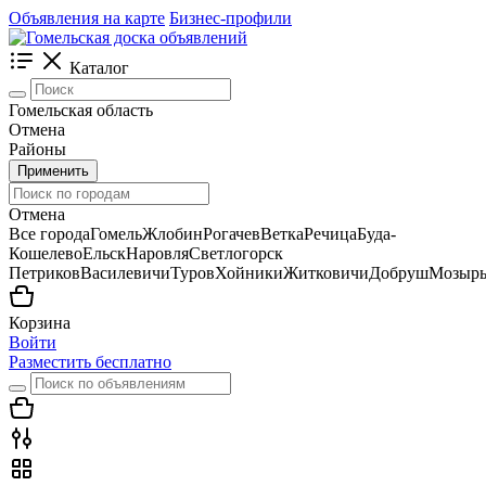
Объявления на карте
Бизнес-профили
Каталог
Гомельская область
Отмена
Районы
Применить
Отмена
Все города
Гомель
Жлобин
Рогачев
Ветка
Речица
Буда-
Кошелево
Ельск
Наровля
Светлогорск
Петриков
Василевичи
Туров
Хойники
Житковичи
Добруш
Мозыр
Корзина
Войти
Разместить бесплатно