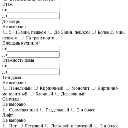
Этаж
от
до
До метро
Не выбрано
5 - 15 мин. пешком
До 5 мин. пешком
Более 15 мин.
пешком
На транспорте
Площадь кухни, м²
от
до
Этажность дома
от
до
Тип дома
Не выбрано
Панельный
Кирпичный
Монолит
Кирпично-
монолитный
Блочный
Деревянный
Санузлы
Не выбрано
Совмещенный
Раздельный
2 и более
Лифт
Не выбрано
Нет
Легковой
Легковой и грузовой
3 и более