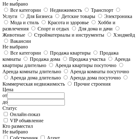
Не выбрано
Все категории
Недвижимость
Транспорт
Услуги
Для Бизнеса
Детские товары
Электроника
Мода и стиль
Красота и здоровье
Хобби и
развлечения
Спорт и отдых
Для дома и дачи
Животные
Стройматериалы и инструменты
Хэндмейд
Вакансии
Не выбрано
Все категории
Продажа квартиры
Продажа
комнаты
Продажа дома
Продажа участка
Аренда
квартиры длительно
Аренда квартиры посуточно
Аренда комнаты длительно
Аренда комнаты посуточно
Аренда дома длительно
Аренда дома посуточно
Коммерческая недвижимость
Прочие строения
Цена
от
до
Статус
Онлайн-показ
VIP объявление
Кто разместил
Не выбрано
Собственник
Агент