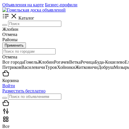
Объявления на карте
Бизнес-профили
Каталог
Жлобин
Отмена
Районы
Применить
Отмена
Все города
Гомель
Жлобин
Рогачев
Ветка
Речица
Буда-Кошелево
Е
Петриков
Василевичи
Туров
Хойники
Житковичи
Добруш
Мозыр
Корзина
Войти
Разместить бесплатно
Все