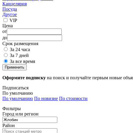
Канцелярия
Посуда
Другое
VIP
Цена
от
до
Срок размещения
За 24 часа
За 7 дней
За все время
Применить
Оформите подписку
на поиск и получайте первым новые объ
Подписаться
По умолчанию
По умолчанию
По новизне
По стоимости
Фильтры
Город или регион
Район