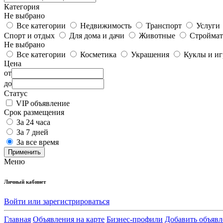
Категория
Не выбрано
Все категории
Недвижимость
Транспорт
Услуги
Спорт и отдых
Для дома и дачи
Животные
Строймат
Не выбрано
Все категории
Косметика
Украшения
Куклы и и
Цена
от
до
Статус
VIP объявление
Срок размещения
За 24 часа
За 7 дней
За все время
Применить
Меню
Личный кабинет
Войти или зарегистрироваться
Главная
Объявления на карте
Бизнес-профили
Добавить объявл