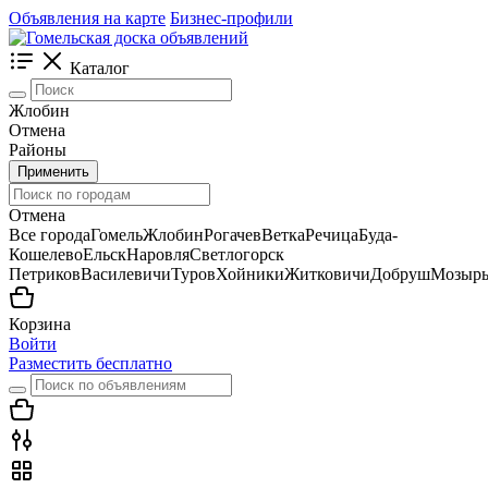
Объявления на карте
Бизнес-профили
Каталог
Жлобин
Отмена
Районы
Применить
Отмена
Все города
Гомель
Жлобин
Рогачев
Ветка
Речица
Буда-
Кошелево
Ельск
Наровля
Светлогорск
Петриков
Василевичи
Туров
Хойники
Житковичи
Добруш
Мозыр
Корзина
Войти
Разместить бесплатно