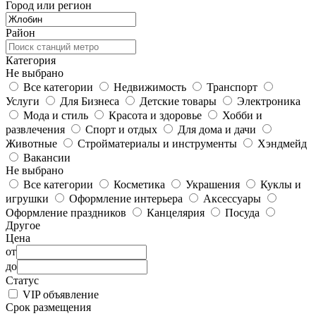
Город или регион
Район
Категория
Не выбрано
Все категории
Недвижимость
Транспорт
Услуги
Для Бизнеса
Детские товары
Электроника
Мода и стиль
Красота и здоровье
Хобби и
развлечения
Спорт и отдых
Для дома и дачи
Животные
Стройматериалы и инструменты
Хэндмейд
Вакансии
Не выбрано
Все категории
Косметика
Украшения
Куклы и
игрушки
Оформление интерьера
Аксессуары
Оформление праздников
Канцелярия
Посуда
Другое
Цена
от
до
Статус
VIP объявление
Срок размещения