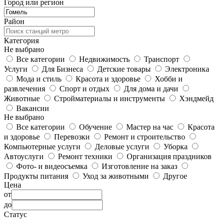
Город или регион
Район
Категория
Не выбрано
Все категории
Недвижимость
Транспорт
Услуги
Для Бизнеса
Детские товары
Электроника
Мода и стиль
Красота и здоровье
Хобби и
развлечения
Спорт и отдых
Для дома и дачи
Животные
Стройматериалы и инструменты
Хэндмейд
Вакансии
Не выбрано
Все категории
Обучение
Мастер на час
Красота
и здоровье
Перевозки
Ремонт и строительство
Компьютерные услуги
Деловые услуги
Уборка
Автоуслуги
Ремонт техники
Организация праздников
Фото- и видеосъемка
Изготовление на заказ
Продукты питания
Уход за животными
Другое
Цена
от
до
Статус