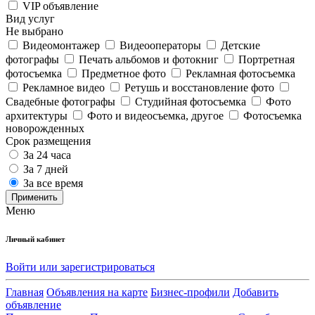
VIP объявление
Вид услуг
Не выбрано
Видеомонтажер
Видеооператоры
Детские
фотографы
Печать альбомов и фотокниг
Портретная
фотосъемка
Предметное фото
Рекламная фотосъемка
Рекламное видео
Ретушь и восстановление фото
Свадебные фотографы
Студийная фотосъемка
Фото
архитектуры
Фото и видеосъемка, другое
Фотосъемка
новорожденных
Срок размещения
За 24 часа
За 7 дней
За все время
Применить
Меню
Личный кабинет
Войти или зарегистрироваться
Главная
Объявления на карте
Бизнес-профили
Добавить
объявление