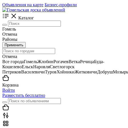
Объявления на карте
Бизнес-профили
Каталог
Гомель
Отмена
Районы
Применить
Отмена
Все города
Гомель
Жлобин
Рогачев
Ветка
Речица
Буда-
Кошелево
Ельск
Наровля
Светлогорск
Петриков
Василевичи
Туров
Хойники
Житковичи
Добруш
Мозыр
Корзина
Войти
Разместить бесплатно