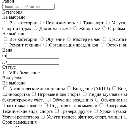
Район
Категория
Не выбрано
Все категории
Недвижимость
Транспорт
Услуги
Спорт и отдых
Для дома и дачи
Животные
Строймат
Не выбрано
Все категории
Обучение
Мастер на час
Красота и
Ремонт техники
Организация праздников
Фото- и в
Цена
от
до
Статус
VIP объявление
Вид услуг
Не выбрано
Артистические дисциплины
Вождение (АКПП)
Вож
Единоборства
Игровые виды спорта
Индивидуальные в
бухгалтерскому учёту
Обучение вождению
Обучение игр
Подготовка к школе
Подготовка к экзаменам
Программы
Технические виды спорта
Тренера, другое
Уроки музыки,
Услуги репетитора
Услуги тренера (фитнес, спорт, танцы)
Срок размещения