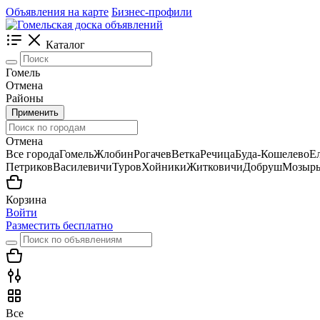
Объявления на карте
Бизнес-профили
Каталог
Гомель
Отмена
Районы
Применить
Отмена
Все города
Гомель
Жлобин
Рогачев
Ветка
Речица
Буда-Кошелево
Е
Петриков
Василевичи
Туров
Хойники
Житковичи
Добруш
Мозыр
Корзина
Войти
Разместить бесплатно
Все