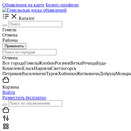
Объявления на карте
Бизнес-профили
Каталог
Гомель
Отмена
Районы
Применить
Отмена
Все города
Гомель
Жлобин
Рогачев
Ветка
Речица
Буда-
Кошелево
Ельск
Наровля
Светлогорск
Петриков
Василевичи
Туров
Хойники
Житковичи
Добруш
Мозыр
Корзина
Войти
Разместить бесплатно