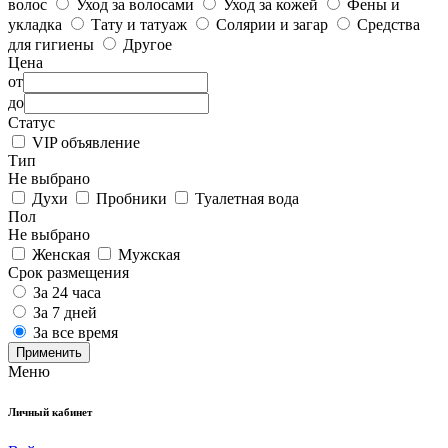
волос
Уход за волосами
Уход за кожей
Фены и
укладка
Тату и татуаж
Солярии и загар
Средства
для гигиены
Другое
Цена
от
до
Статус
VIP объявление
Тип
Не выбрано
Духи
Пробники
Туалетная вода
Пол
Не выбрано
Женская
Мужская
Срок размещения
За 24 часа
За 7 дней
За все время
Применить
Меню
Личный кабинет