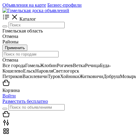
Объявления на карте
Бизнес-профили
Каталог
Гомельская область
Отмена
Районы
Применить
Отмена
Все города
Гомель
Жлобин
Рогачев
Ветка
Речица
Буда-
Кошелево
Ельск
Наровля
Светлогорск
Петриков
Василевичи
Туров
Хойники
Житковичи
Добруш
Мозыр
Корзина
Войти
Разместить бесплатно