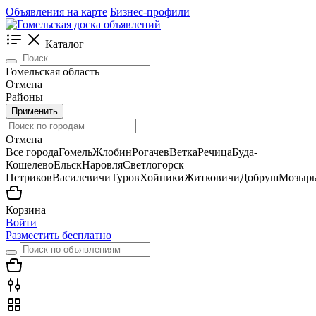
Объявления на карте
Бизнес-профили
Каталог
Гомельская область
Отмена
Районы
Применить
Отмена
Все города
Гомель
Жлобин
Рогачев
Ветка
Речица
Буда-
Кошелево
Ельск
Наровля
Светлогорск
Петриков
Василевичи
Туров
Хойники
Житковичи
Добруш
Мозыр
Корзина
Войти
Разместить бесплатно