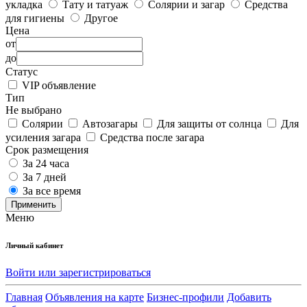
укладка
Тату и татуаж
Солярии и загар
Средства
для гигиены
Другое
Цена
от
до
Статус
VIP объявление
Тип
Не выбрано
Солярии
Автозагары
Для защиты от солнца
Для
усиления загара
Средства после загара
Срок размещения
За 24 часа
За 7 дней
За все время
Применить
Меню
Личный кабинет
Войти или зарегистрироваться
Главная
Объявления на карте
Бизнес-профили
Добавить